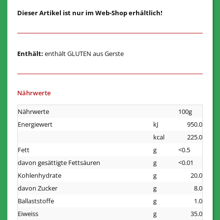
Dieser Artikel ist nur im Web-Shop erhältlich!
Enthält:
enthält GLUTEN aus Gerste
Nährwerte
Nährwerte
100g
Energiewert
kJ
950.0
kcal
225.0
Fett
g
<0.5
davon gesättigte Fettsäuren
g
<0.01
Kohlenhydrate
g
20.0
davon Zucker
g
8.0
Ballaststoffe
g
1.0
Eiweiss
g
35.0