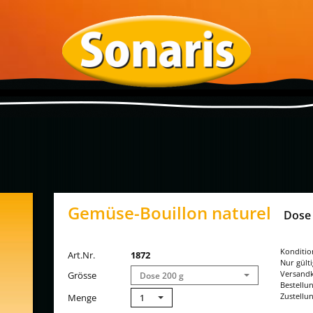
Gemüse-Bouillon naturel
Dose 
Konditio
Art.Nr.
1872
Nur gült
Versandk
Grösse
Dose 200 g
Bestellu
Zustellun
Menge
1