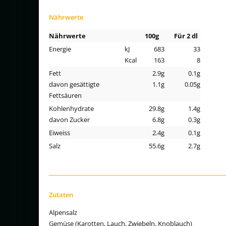
Nährwerte
Nährwerte
100g
Für 2 dl
Energie
kJ
683
33
Kcal
163
8
Fett
2.9g
0.1g
davon gesättigte
1.1g
0.05g
Fettsäuren
Kohlenhydrate
29.8g
1.4g
davon Zucker
6.8g
0.3g
Eiweiss
2.4g
0.1g
Salz
55.6g
2.7g
Zutaten
Alpensalz
Gemüse (Karotten, Lauch, Zwiebeln, Knoblauch)