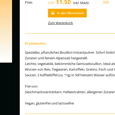
11.50
AGB
Preis
CHF
inkl.
MwSt.
In den Warenkorb
Zum Warenkorb
Produktinfos
Spezielles, pflanzliches Bouillon-Instantpulver. Sofort löslic
Zutaten und feinem Alpensalz hergestellt.
Leichte, vegetabile, bekömmliche Gemüsebouillon. Ideal a
Würzen von Reis, Teigwaren, Kartoffeln, Gratins, Fisch 
Saucen. 2 Kaffeelöffel (ca. 11g) in 5dl heissem Wasser auflö
Frei von:
Geschmacksverstärkern, Hefeextrakten, allergenen Zutaten,
Vegan, glutenfrei und lactosefrei