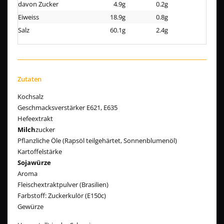
davon Zucker
4.9g
0.2g
Eiweiss
18.9g
0.8g
Salz
60.1g
2.4g
Zutaten
Kochsalz
Geschmacksverstärker E621, E635
Hefeextrakt
Milch
zucker
Pflanzliche Öle (Rapsöl teilgehärtet, Sonnenblumenöl)
Kartoffelstärke
Sojawürze
Aroma
Fleischextraktpulver (Brasilien)
Farbstoff: Zuckerkulör (E150c)
Gewürze