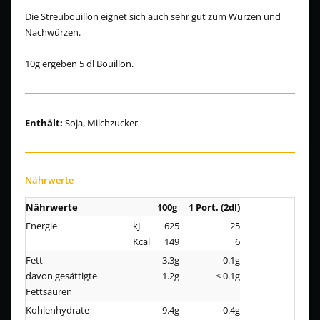
Die Streubouillon eignet sich auch sehr gut zum Würzen und
Nachwürzen.
10g ergeben 5 dl Bouillon.
Enthält:
Soja, Milchzucker
Nährwerte
Nährwerte
100g
1 Port. (2dl)
Energie
kJ
625
25
Kcal
149
6
Fett
3.3g
0.1g
davon gesättigte
1.2g
< 0.1g
Fettsäuren
Kohlenhydrate
9.4g
0.4g