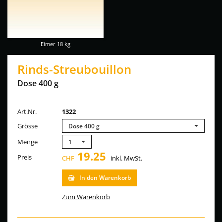
Eimer 18 kg
Rinds-Streubouillon
Dose 400 g
Art.Nr.
1322
Grösse
Dose 400 g
Menge
1
19.25
Preis
CHF
inkl.
MwSt.
In den Warenkorb
Zum Warenkorb