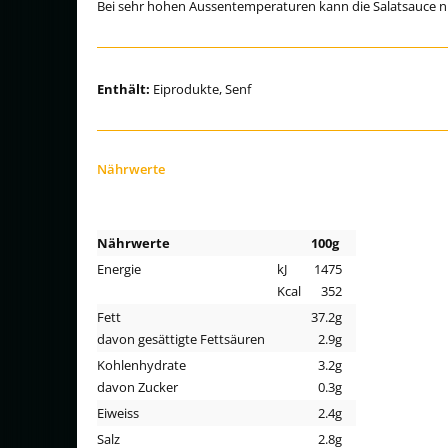
Bei sehr hohen Aussentemperaturen kann die Salatsauce n
Enthält:
Eiprodukte, Senf
Nährwerte
Nährwerte
100g
Energie
kJ
1475
Kcal
352
Fett
37.2g
davon gesättigte Fettsäuren
2.9g
Kohlenhydrate
3.2g
davon Zucker
0.3g
Eiweiss
2.4g
Salz
2.8g