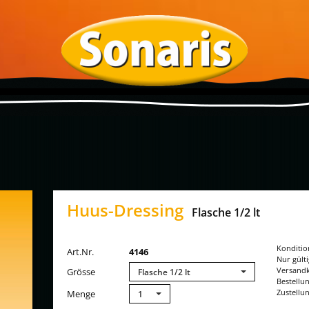
Huus-Dressing
Flasche 1/2 lt
Konditio
Art.Nr.
4146
Nur gült
Versandk
Grösse
Flasche 1/2 lt
Bestellu
Zustellun
Menge
1