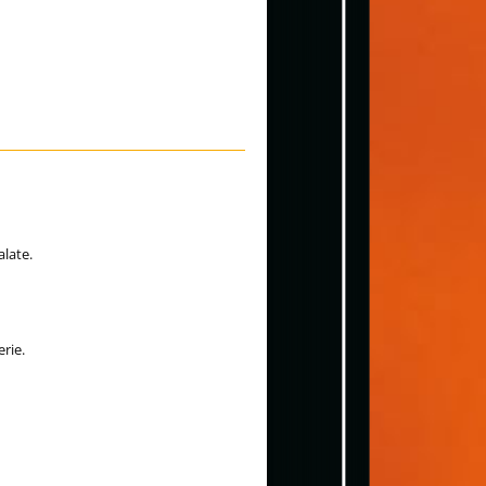
alate.
rie.