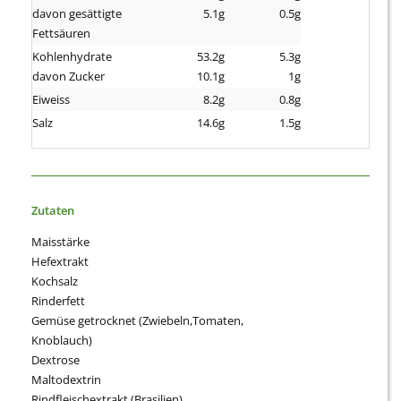
davon gesättigte
5.1g
0.5g
Fettsäuren
Kohlenhydrate
53.2g
5.3g
davon Zucker
10.1g
1g
Eiweiss
8.2g
0.8g
Salz
14.6g
1.5g
Zutaten
Maisstärke
Hefextrakt
Kochsalz
Rinderfett
Gemüse getrocknet (Zwiebeln,Tomaten,
Knoblauch)
Dextrose
Maltodextrin
Rindfleischextrakt (Brasilien)