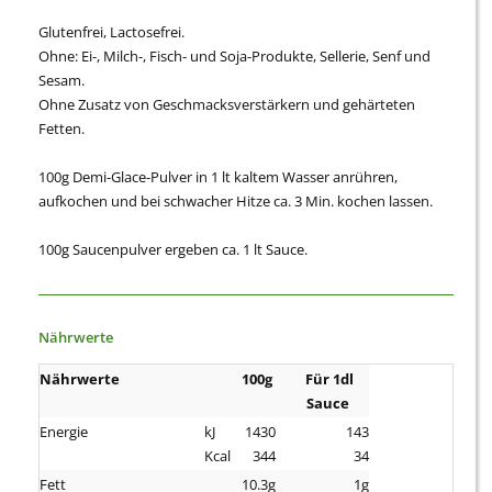
Glutenfrei, Lactosefrei.
Ohne: Ei-, Milch-, Fisch- und Soja-Produkte, Sellerie, Senf und
Sesam.
Ohne Zusatz von Geschmacksverstärkern und gehärteten
Fetten.
100g Demi-Glace-Pulver in 1 lt kaltem Wasser anrühren,
aufkochen und bei schwacher Hitze ca. 3 Min. kochen lassen.
100g Saucenpulver ergeben ca. 1 lt Sauce.
Nährwerte
Nährwerte
100g
Für 1dl
Sauce
Energie
kJ
1430
143
Kcal
344
34
Fett
10.3g
1g