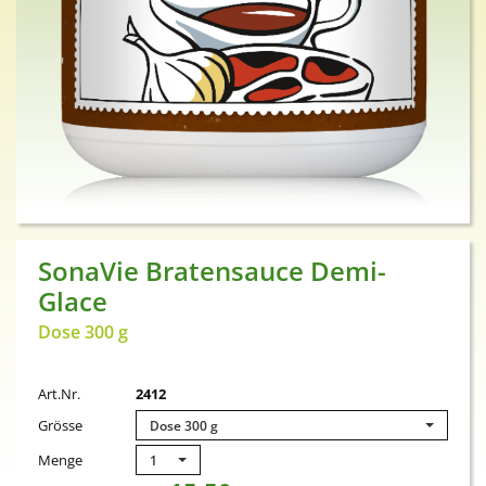
SonaVie Bratensauce Demi-
Glace
Dose 300 g
Art.Nr.
2412
Grösse
Dose 300 g
Menge
1