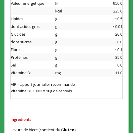
Valeur énergétique
kJ
950.0
kcal
225.0
Lipides
g
<0.5
dont acides gras
g
<0.01
Glucides
g
20.0
dont sucres
g
8.0
Fibres
g
<0.1
Protéines
g
35.0
Sel
g
8.0
Vitamine B1
mg
11.0
AJR = apport journalier recommandé
Vitamine B1 100% = 10g de cenovis
Ingrédients
Levure de bière (contient du
Gluten
)