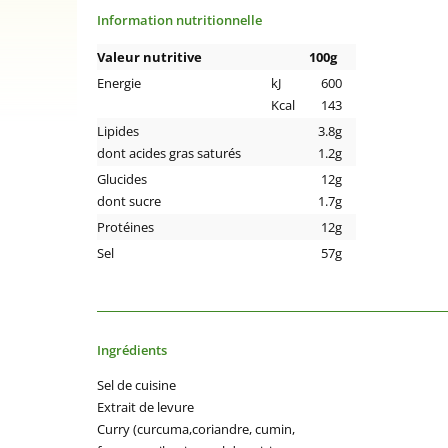
Information nutritionnelle
Valeur nutritive
100g
Energie
kJ
600
Kcal
143
Lipides
3.8g
dont acides gras saturés
1.2g
Glucides
12g
dont sucre
1.7g
Protéines
12g
Sel
57g
Ingrédients
Sel de cuisine
Extrait de levure
Curry (curcuma,coriandre, cumin,