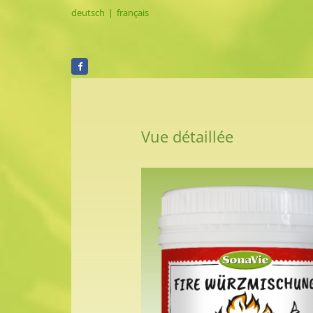
deutsch
|
français
Vue détaillée