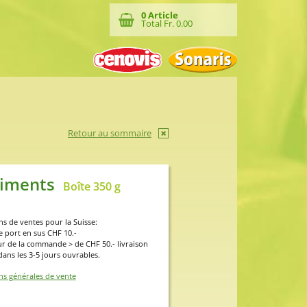
0
Article
Total Fr.
0.00
Retour au sommaire
ndiments
Boîte 350 g
s de ventes pour la Suisse:
e port en sus CHF 10.-
ur de la commande > de CHF 50.- livraison
dans les 3-5 jours ouvrables.
ns générales de vente