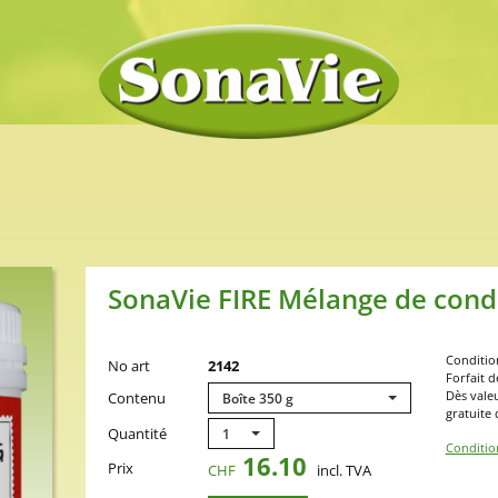
SonaVie FIRE Mélange de co
Condition
No art
2142
Forfait d
Dès vale
Contenu
Boîte 350 g
gratuite 
Quantité
1
Conditio
16.10
Prix
CHF
incl. TVA