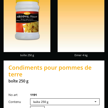
boîte 250 g
Eimer 4 kg
Condiments pour pommes de
terre
boîte 250 g
No art
1191
Contenu
boîte 250 g