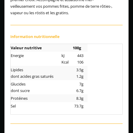
veilleusement vos pommes frites, pomme de terre rôties-,
vapeur ou les röstis et les gratins.
Information nutritionnelle
Valeur nutritive
100g
Energie
kJ
443
Kcal
106
Lipides
3.5g
dont acides gras saturés
1.2g
Glucides
7g
dont sucre
6.7g
Protéines
8.3g
Sel
73.7g