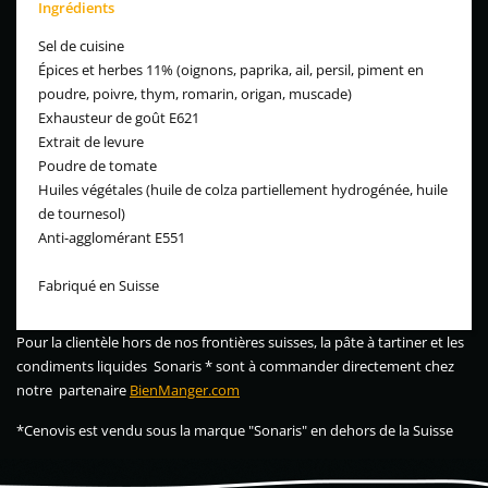
Ingrédients
Sel de cuisine
Épices et herbes 11% (oignons, paprika, ail, persil, piment en
poudre, poivre, thym, romarin, origan, muscade)
Exhausteur de goût E621
Extrait de levure
Poudre de tomate
Huiles végétales (huile de colza partiellement hydrogénée, huile
de tournesol)
Anti-agglomérant E551
Fabriqué en Suisse
Pour la clientèle hors de nos frontières suisses, la pâte à tartiner et les
condiments liquides Sonaris * sont à commander directement chez
notre partenaire
BienManger.com
*Cenovis est vendu sous la marque "Sonaris" en dehors de la Suisse