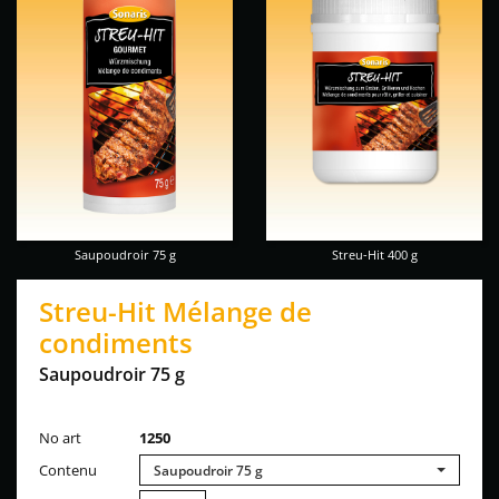
Saupoudroir 75 g
Streu-Hit 400 g
Streu-Hit Mélange de
condiments
Saupoudroir 75 g
No art
1250
Contenu
Saupoudroir 75 g