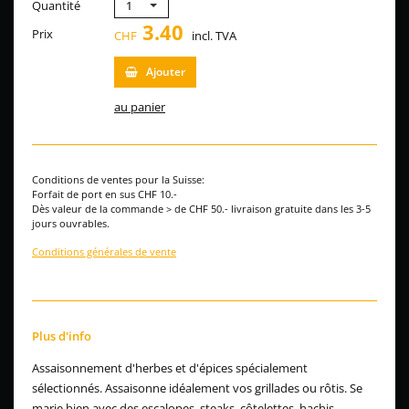
Quantité
1
3.40
Prix
CHF
incl. TVA
Ajouter
au panier
Conditions de ventes pour la Suisse:
Forfait de port en sus CHF 10.-
Dès valeur de la commande > de CHF 50.- livraison gratuite dans les 3-5
jours ouvrables.
Conditions générales de vente
Plus d'info
Assaisonnement d'herbes et d'épices spécialement
sélectionnés. Assaisonne idéalement vos grillades ou rôtis. Se
marie bien avec des escalopes, steaks, côtelettes, hachis,