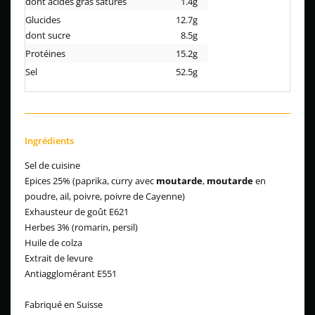
dont acides gras saturés
1.4g
Glucides
12.7g
dont sucre
8.5g
Protéines
15.2g
Sel
52.5g
Ingrédients
Sel de cuisine
Epices 25% (paprika, curry avec
moutarde
,
moutarde
en
poudre, ail, poivre, poivre de Cayenne)
Exhausteur de goût E621
Herbes 3% (romarin, persil)
Huile de colza
Extrait de levure
Antiagglomérant E551
Fabriqué en Suisse